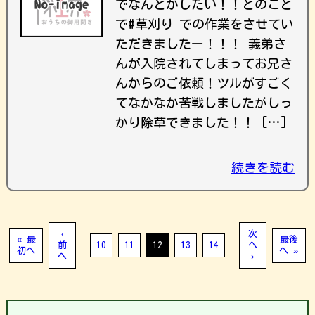
でなんとかしたい！！とのこと
で#草刈り での作業をさせてい
ただきましたー！！！ 義弟さ
んが入院されてしまってお兄さ
んからのご依頼！ツルがすごく
てなかなか苦戦しましたがしっ
かり除草できました！！ […]
続きを読む
‹
次
« 最
最後
前
10
11
12
13
14
へ
初へ
へ »
へ
›