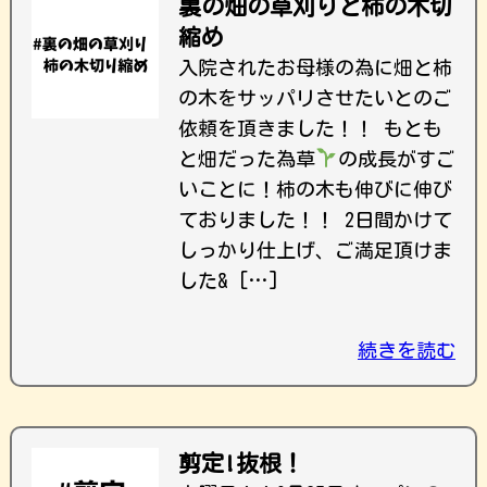
裏の畑の草刈りと柿の木切
縮め
入院されたお母様の為に畑と柿
の木をサッパリさせたいとのご
依頼を頂きました！！ もとも
と畑だった為草
の成長がすご
いことに！柿の木も伸びに伸び
ておりました！！ 2日間かけて
しっかり仕上げ、ご満足頂けま
した& […]
続きを読む
剪定!抜根！