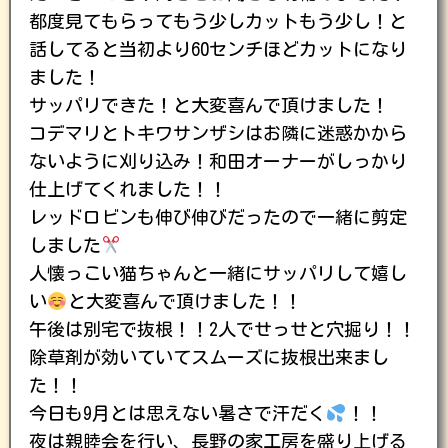
都度見てもらってもう少しカットもう少し！と
話してると当初より60センチほどカットになり
ました！
サッパリできた！と大変喜んで頂けました！
コデマリとトキワサンザシはお隣に迷惑かから
ないように刈り込み！和田オーナーがしっかり
仕上げてくれました！！
レッドロビンも伸び伸びだったので一緒に剪定
しました
人懐っこい猫ちゃんと一緒にサッパリして嬉し
い
と大変喜んで頂けました！！
午後は別宅で抜根！！2人でせっせと穴掘り！！
除草剤が効いていてスムーズに抜根出来まし
た！！
今日も9月とは思えない暑さで汗だく
！！
夜は親睦会を行い、長野の家工房を盛り上げる